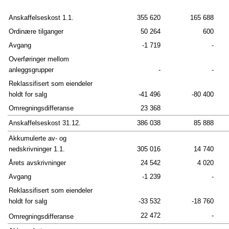
Revisors beretning 
Anskaffelseskost 1.1.
355 620
165 688
Ordinære tilganger
50 264
600
FERD AS - KONSERN
Avgang
-1 719
-
Resultatregnskap og totalresultat
Overføringer mellom
anleggsgrupper
-
-
Balanse
Reklassifisert som eiendeler
Oppstilling over endring i egenkapitalen
holdt for salg
-41 496
-80 400
Omregningsdifferanse
23 368
Kontantstrømoppstilling
Anskaffelseskost 31.12.
386 038
85 888
Revisors beretning 
Akkumulerte av- og
nedskrivninger 1.1.
305 016
14 740
Årets avskrivninger
24 542
4 020
Avgang
-1 239
-
Reklassifisert som eiendeler
holdt for salg
-33 532
-18 760
22 472
-
Omregningsdifferanse