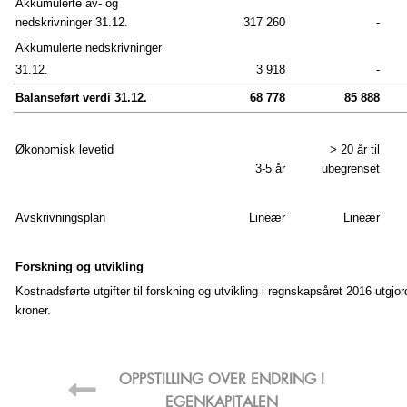
Akkumulerte av- og
nedskrivninger 31.12.
317 260
-
Akkumulerte nedskrivninger
31.12.
3 918
-
Balanseført verdi 31.12.
68 778
85 888
Økonomisk levetid
> 20 år til
3-5 år
ubegrenset
Avskrivningsplan
Lineær
Lineær
Forskning og utvikling
Kostnadsførte utgifter til forskning og utvikling i regnskapsåret 2016 utgjo
kroner.
OPPSTILLING OVER ENDRING I
F
EGENKAPITALEN