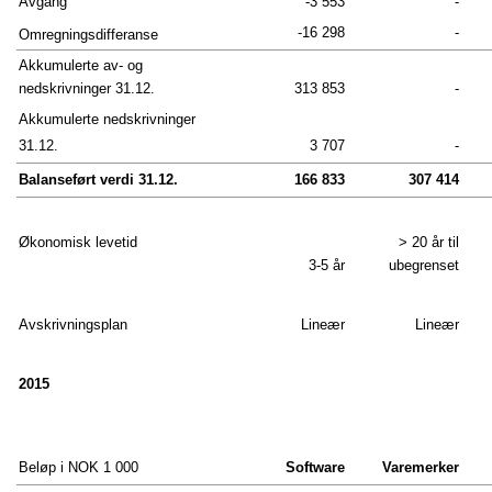
Avgang
-3 553
-
-16 298
-
Omregningsdifferanse
FINANSIELL INFORMASJON
Akkumulerte av- og
nedskrivninger 31.12.
313 853
-
OPPSUMMERING
Akkumulerte nedskrivninger
Styret Ferd Holding
31.12.
3 707
-
Nøkkeltall
Balanseført verdi 31.12.
166 833
307 414
Styrets årsberetning
Økonomisk levetid
> 20 år til
PDF Versjon
3-5 år
ubegrenset
Avskrivningsplan
Lineær
Lineær
FERD AS
Resultatregnskap og totalresultat
2015
Balanse 
Oppstilling over endring i egenkapitalen
Beløp i NOK 1 000
Software
Varemerker
Kontanstrømoppstilling