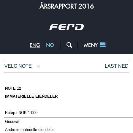
ÅRSRAPPORT 2016
s
ENG
NO
MENY
ÅRET 2016
VELG NOTE
LAST NED
Konsernsjefen har ordet
Eier og styreleder
NOTE 12
IMMATERIELLE EIENDELER
Nøkkeltall
Styrets årsberetning
Beløp i NOK 1 000
Goodwill
Andre immaterielle eiendeler