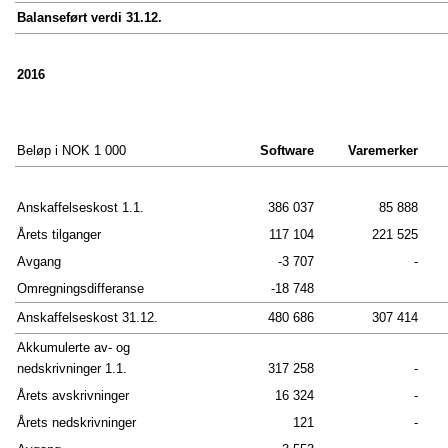
OM FERD
Balanseført verdi 31.12.
Dette er Ferd
2016
Historie
Strategi
Eierstyring og selskapsledelse
Beløp i NOK 1 000
Software
Varemerker
Anskaffelseskost 1.1.
386 037
85 888
FORRETNINGSOMRÅDER
Årets tilganger
117 104
221 525
Avgang
-3 707
-
Capital
Omregningsdifferanse
-18 748
Invest
Anskaffelseskost 31.12.
480 686
307 414
Akkumulerte av- og
Hedgefond
nedskrivninger 1.1.
317 258
-
Eiendom
Årets avskrivninger
16 324
-
Sosiale Entreprenører
Årets nedskrivninger
121
-